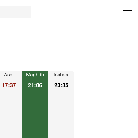
Assr
Maghrib
Ischaa
17:37
21:06
23:35