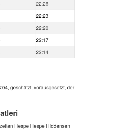
3
22:26
1
22:23
8
22:20
6
22:17
4
22:14
:04, geschätzt, vorausgesetzt, der
tleri
tszeiten Hespe Hespe Hiddensen