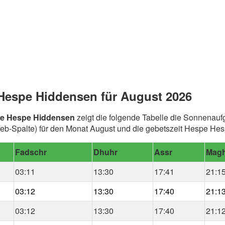
Hespe Hiddensen für August 2026
pe Hespe Hiddensen
zeigt die folgende Tabelle die Sonnenauf
eb-Spalte) für den Monat August und die gebetszeit Hespe He
Fadschr
Dhuhr
Assr
Magh
03:11
13:30
17:41
21:1
03:12
13:30
17:40
21:1
03:12
13:30
17:40
21:1