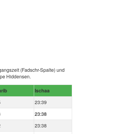
gangszeit (Fadschr-Spalte) und
spe Hiddensen.
rib
Ischaa
5
23:39
3
23:38
2
23:38