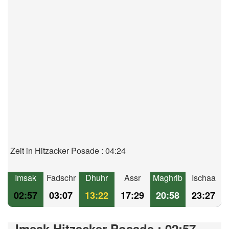
Zeit in Hitzacker Posade : 04:24
Imsak
Fadschr
Dhuhr
Assr
Maghrib
Ischaa
02:57
03:07
13:22
17:29
20:58
23:27
Imsak Hitzacker Posade : 02:57