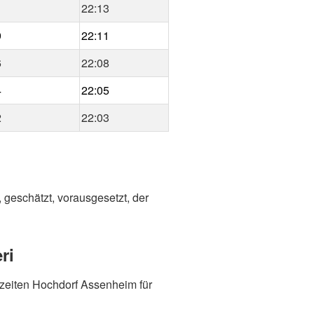
1
22:13
9
22:11
6
22:08
4
22:05
2
22:03
 geschätzt, vorausgesetzt, der
ri
zeiten Hochdorf Assenheim für