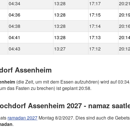
04:34
13:28
17:17
20:2
04:36
13:28
17:15
20:1
04:38
13:28
17:14
20:1
04:41
13:28
17:13
20:1
04:43
13:27
17:12
20:1
hdorf Assenheim
enheim
(die Zeit, um mit dem Essen aufzuhören) wird auf 03:34,
 um das Fasten zu brechen) ist geplant 20:58.
chdorf Assenheim 2027 - namaz saatle
nats
ramadan 2027
Montag 8/2/2027. Dies sind auch die Gebets
madan
.