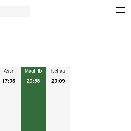
Assr
Maghrib
Ischaa
17:36
20:58
23:09