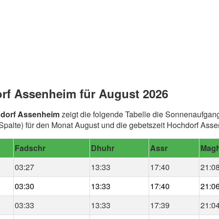
rf Assenheim für August 2026
hdorf Assenheim
zeigt die folgende Tabelle die Sonnenaufgang
palte) für den Monat August und die gebetszeit Hochdorf Ass
Fadschr
Dhuhr
Assr
Magh
03:27
13:33
17:40
21:0
03:30
13:33
17:40
21:0
03:33
13:33
17:39
21:0