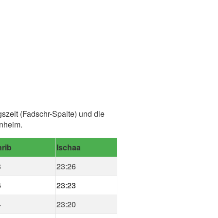
szeit (Fadschr-Spalte) und die
enheim.
rib
Ischaa
8
23:26
6
23:23
4
23:20