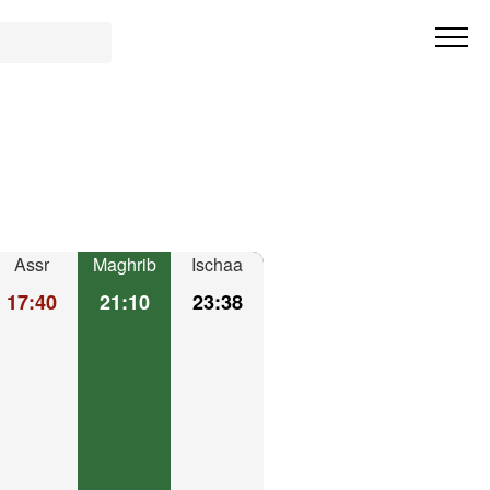
Assr
Maghrib
Ischaa
17:40
21:10
23:38