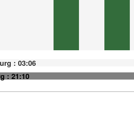
rg : 03:06
g : 21:10