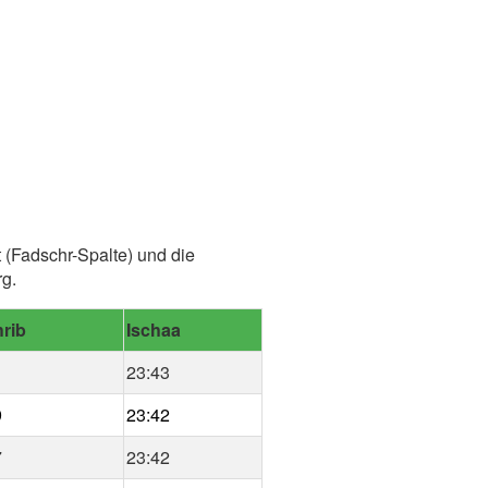
 (Fadschr-Spalte) und die
g.
rib
Ischaa
1
23:43
9
23:42
7
23:42