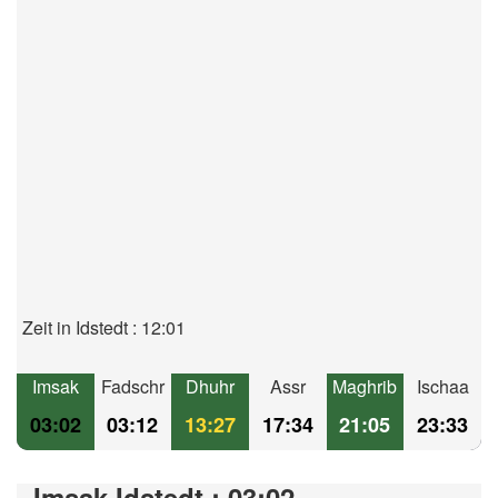
Zeit in Idstedt : 12:01
Imsak
Fadschr
Dhuhr
Assr
Maghrib
Ischaa
03:02
03:12
13:27
17:34
21:05
23:33
Imsak Idstedt : 03:02