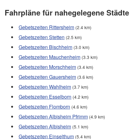
Fahrpläne für nahegelegene Städte
Gebetszeiten Rittersheim
(2.4 km)
Gebetszeiten Stetten
(2.5 km)
Gebetszeiten Bischheim
(3.0 km)
Gebetszeiten Mauchenheim
(3.3 km)
Gebetszeiten Morschheim
(3.4 km)
Gebetszeiten Gauersheim
(3.6 km)
Gebetszeiten Wahlheim
(3.7 km)
Gebetszeiten Esselborn
(4.2 km)
Gebetszeiten Flomborn
(4.6 km)
Gebetszeiten Albisheim Pfrimm
(4.9 km)
Gebetszeiten Albisheim
(5.1 km)
Gebetszeiten Einselthum
(5.4 km)