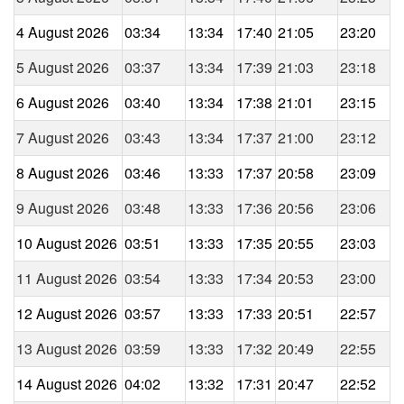
4 August 2026
03:34
13:34
17:40
21:05
23:20
5 August 2026
03:37
13:34
17:39
21:03
23:18
6 August 2026
03:40
13:34
17:38
21:01
23:15
7 August 2026
03:43
13:34
17:37
21:00
23:12
8 August 2026
03:46
13:33
17:37
20:58
23:09
9 August 2026
03:48
13:33
17:36
20:56
23:06
10 August 2026
03:51
13:33
17:35
20:55
23:03
11 August 2026
03:54
13:33
17:34
20:53
23:00
12 August 2026
03:57
13:33
17:33
20:51
22:57
13 August 2026
03:59
13:33
17:32
20:49
22:55
14 August 2026
04:02
13:32
17:31
20:47
22:52