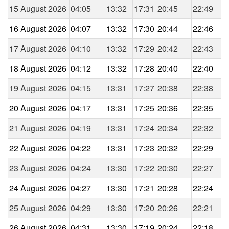
15 August 2026
04:05
13:32
17:31
20:45
22:49
16 August 2026
04:07
13:32
17:30
20:44
22:46
17 August 2026
04:10
13:32
17:29
20:42
22:43
18 August 2026
04:12
13:32
17:28
20:40
22:40
19 August 2026
04:15
13:31
17:27
20:38
22:38
20 August 2026
04:17
13:31
17:25
20:36
22:35
21 August 2026
04:19
13:31
17:24
20:34
22:32
22 August 2026
04:22
13:31
17:23
20:32
22:29
23 August 2026
04:24
13:30
17:22
20:30
22:27
24 August 2026
04:27
13:30
17:21
20:28
22:24
25 August 2026
04:29
13:30
17:20
20:26
22:21
26 August 2026
04:31
13:30
17:19
20:24
22:18