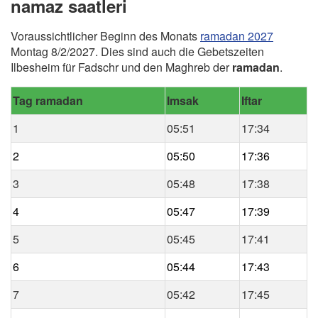
namaz saatleri
Voraussichtlicher Beginn des Monats
ramadan 2027
Montag 8/2/2027. Dies sind auch die Gebetszeiten
Ilbesheim für Fadschr und den Maghreb der
ramadan
.
Tag ramadan
Imsak
Iftar
1
05:51
17:34
2
05:50
17:36
3
05:48
17:38
4
05:47
17:39
5
05:45
17:41
6
05:44
17:43
7
05:42
17:45