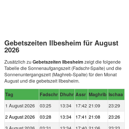
Gebetszeiten Ilbesheim für August
2026
Zusätzlich zu
Gebetszeiten Ilbesheim
zeigt die folgende
Tabelle die Sonnenaufgangszeit (Fadschr-Spalte) und die
Sonnenuntergangszeit (Maghreb-Spalte) für den Monat
August und die gebetszeit Ilbesheim.
Tag
Fadschr
Dhuhr
Assr
Maghrib
Ischaa
1 August 2026
03:25
13:34
17:42
21:09
23:29
2 August 2026
03:28
13:34
17:41
21:08
23:26
3 August 2026
03:31
13:34
17:40
21:06
23:23