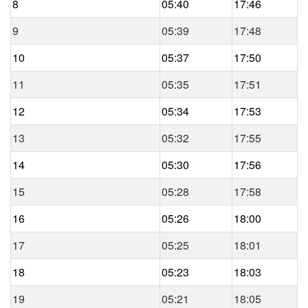
8
05:40
17:46
9
05:39
17:48
10
05:37
17:50
11
05:35
17:51
12
05:34
17:53
13
05:32
17:55
14
05:30
17:56
15
05:28
17:58
16
05:26
18:00
17
05:25
18:01
18
05:23
18:03
19
05:21
18:05