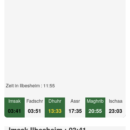
Zeit in Ilbesheim : 11:55
Imsak
Fadschr
Dhuhr
Assr
Maghrib
Ischaa
03:41
03:51
13:33
17:35
20:55
23:03
Imsak Ilbesheim : 03:41