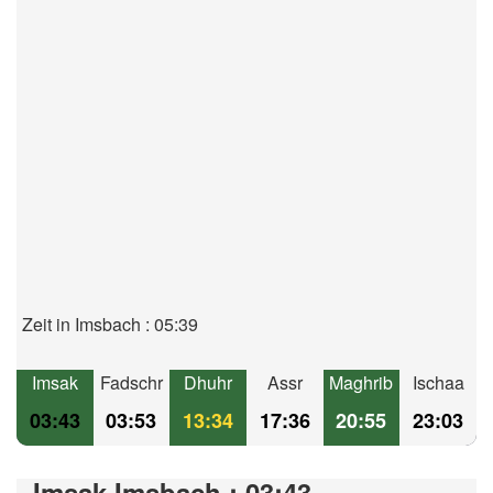
Zeit in Imsbach : 05:39
Imsak
Fadschr
Dhuhr
Assr
Maghrib
Ischaa
03:43
03:53
13:34
17:36
20:55
23:03
Imsak Imsbach : 03:43