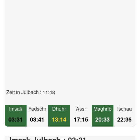
Zeit in Julbach : 11:48
Imsak
Fadschr
Dhuhr
Assr
Maghrib
Ischaa
03:31
03:41
13:14
17:15
20:33
22:36
Imsak Julbach : 03:31