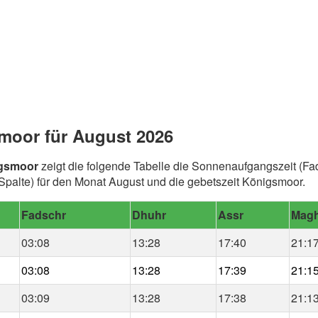
moor für August 2026
igsmoor
zeigt die folgende Tabelle die Sonnenaufgangszeit (Fa
palte) für den Monat August und die gebetszeit Königsmoor.
Fadschr
Dhuhr
Assr
Magh
03:08
13:28
17:40
21:1
03:08
13:28
17:39
21:1
03:09
13:28
17:38
21:1