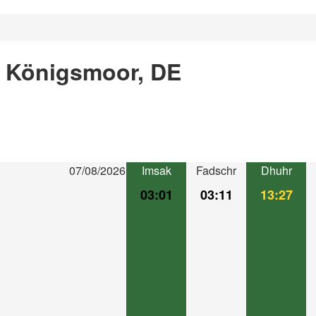
n Königsmoor, DE
07/08/2026
Imsak
Fadschr
Dhuhr
03:01
03:11
13:27