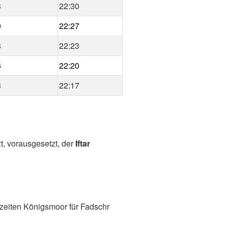
3
22:30
0
22:27
8
22:23
6
22:20
3
22:17
t, vorausgesetzt, der
Iftar
zeiten Königsmoor für Fadschr