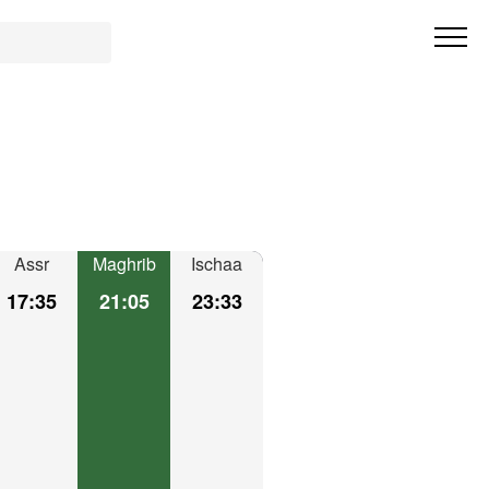
Assr
Maghrib
Ischaa
17:35
21:05
23:33