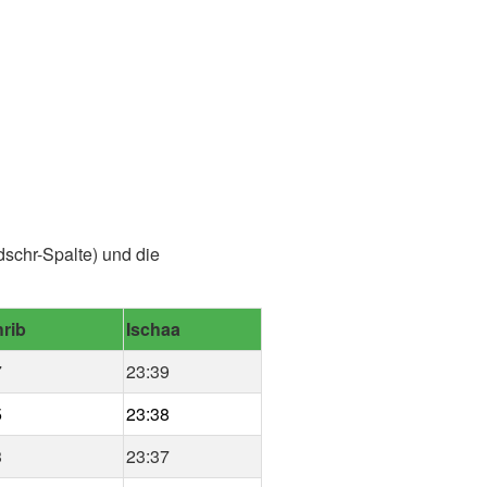
dschr-Spalte) und die
rib
Ischaa
7
23:39
5
23:38
3
23:37