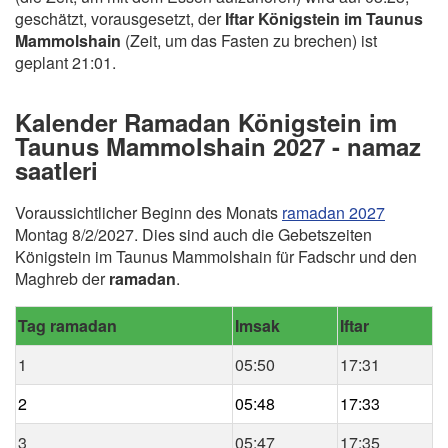
geschätzt, vorausgesetzt, der
Iftar Königstein im Taunus
Mammolshain
(Zeit, um das Fasten zu brechen) ist
geplant 21:01.
Kalender Ramadan Königstein im
Taunus Mammolshain 2027 - namaz
saatleri
Voraussichtlicher Beginn des Monats
ramadan 2027
Montag 8/2/2027. Dies sind auch die Gebetszeiten
Königstein im Taunus Mammolshain für Fadschr und den
Maghreb der
ramadan
.
Tag ramadan
Imsak
Iftar
1
05:50
17:31
2
05:48
17:33
3
05:47
17:35