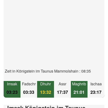
Zeit in Königstein im Taunus Mammolshain : 08:35
Imsak
Fadschr
Dhuhr
Assr
Maghrib
Ischaa
03:23
03:33
13:32
17:37
21:01
23:17
Imsak Königstein im Taunus