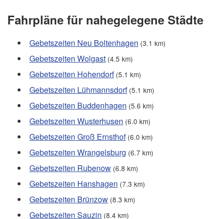
Fahrpläne für nahegelegene Städte
Gebetszeiten Neu Boltenhagen
(3.1 km)
Gebetszeiten Wolgast
(4.5 km)
Gebetszeiten Hohendorf
(5.1 km)
Gebetszeiten Lühmannsdorf
(5.1 km)
Gebetszeiten Buddenhagen
(5.6 km)
Gebetszeiten Wusterhusen
(6.0 km)
Gebetszeiten Groß Ernsthof
(6.0 km)
Gebetszeiten Wrangelsburg
(6.7 km)
Gebetszeiten Rubenow
(6.8 km)
Gebetszeiten Hanshagen
(7.3 km)
Gebetszeiten Brünzow
(8.3 km)
Gebetszeiten Sauzin
(8.4 km)