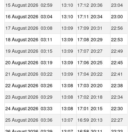
15 August 2026
02:59
13:10
17:12
20:36
23:04
16 August 2026
03:04
13:10
17:11
20:34
23:00
17 August 2026
03:08
13:09
17:09
20:31
22:56
18 August 2026
03:11
13:09
17:08
20:29
22:53
19 August 2026
03:15
13:09
17:07
20:27
22:49
20 August 2026
03:19
13:09
17:06
20:25
22:45
21 August 2026
03:22
13:09
17:04
20:22
22:41
22 August 2026
03:26
13:08
17:03
20:20
22:38
23 August 2026
03:29
13:08
17:02
20:18
22:34
24 August 2026
03:33
13:08
17:01
20:15
22:30
25 August 2026
03:36
13:07
16:59
20:13
22:27
26 August 2026
03:39
13:07
16:58
20:11
22:23