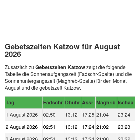
Gebetszeiten Katzow für August
2026
Zusätzlich zu
Gebetszeiten Katzow
zeigt die folgende
Tabelle die Sonnenaufgangszeit (Fadschr-Spalte) und die
Sonnenuntergangszeit (Maghreb-Spalte) für den Monat
August und die gebetszeit Katzow.
Tag
Fadschr
Dhuhr
Assr
Maghrib
Ischaa
1 August 2026
02:50
13:12
17:25
21:04
23:24
2 August 2026
02:51
13:12
17:24
21:02
23:23
3 August 2026
02:51
13:12
17:24
21:00
23:22