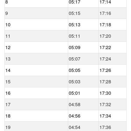
8
05:17
17:14
9
05:15
17:16
10
05:13
17:18
11
05:11
17:20
12
05:09
17:22
13
05:07
17:24
14
05:05
17:26
15
05:03
17:28
16
05:01
17:30
17
04:58
17:32
18
04:56
17:34
19
04:54
17:36