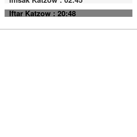
Iftar Katzow : 20:48