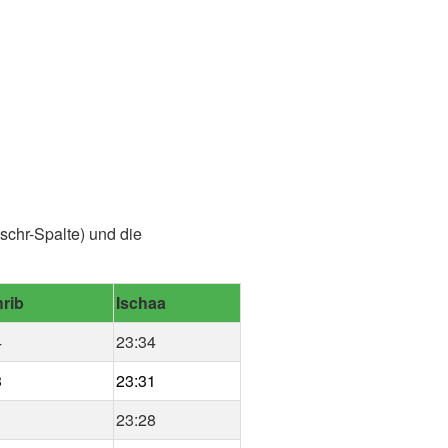
schr-Spalte) und die
rib
Ischaa
4
23:34
3
23:31
1
23:28