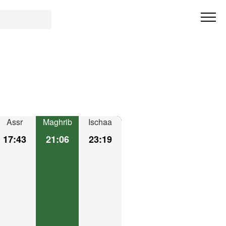
Assr
Maghrib
Ischaa
17:43
21:06
23:19