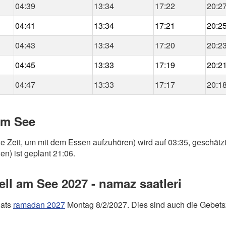
04:39
13:34
17:22
20:2
04:41
13:34
17:21
20:2
04:43
13:34
17:20
20:2
04:45
13:33
17:19
20:2
04:47
13:33
17:17
20:1
 am See
ie Zeit, um mit dem Essen aufzuhören) wird auf 03:35, geschätzt
en) ist geplant 21:06.
l am See 2027 - namaz saatleri
nats
ramadan 2027
Montag 8/2/2027. Dies sind auch die Gebets