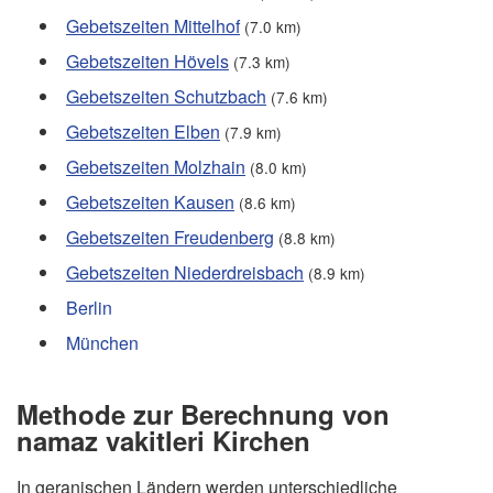
Gebetszeiten Mittelhof
(7.0 km)
Gebetszeiten Hövels
(7.3 km)
Gebetszeiten Schutzbach
(7.6 km)
Gebetszeiten Elben
(7.9 km)
Gebetszeiten Molzhain
(8.0 km)
Gebetszeiten Kausen
(8.6 km)
Gebetszeiten Freudenberg
(8.8 km)
Gebetszeiten Niederdreisbach
(8.9 km)
Berlin
München
Methode zur Berechnung von
namaz vakitleri Kirchen
In geranischen Ländern werden unterschiedliche