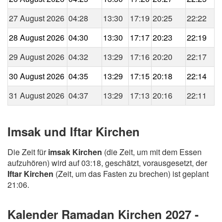
27 August 2026
04:28
13:30
17:19
20:25
22:22
28 August 2026
04:30
13:30
17:17
20:23
22:19
29 August 2026
04:32
13:29
17:16
20:20
22:17
30 August 2026
04:35
13:29
17:15
20:18
22:14
31 August 2026
04:37
13:29
17:13
20:16
22:11
Imsak und Iftar Kirchen
Die Zeit für
imsak Kirchen
(die Zeit, um mit dem Essen
aufzuhören) wird auf 03:18, geschätzt, vorausgesetzt, der
Iftar Kirchen
(Zeit, um das Fasten zu brechen) ist geplant
21:06.
Kalender Ramadan Kirchen 2027 -