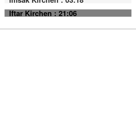
Iftar Kirchen : 21:06