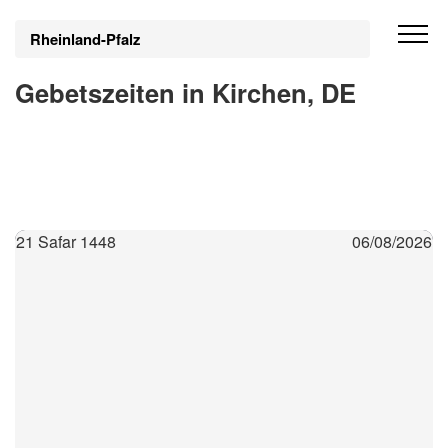
Rheinland-Pfalz
Gebetszeiten in Kirchen, DE
21 Safar 1448
06/08/2026