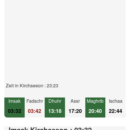
Zeit in Kirchseeon : 23:23
Imsak
Fadschr
Dhuhr
Assr
Maghrib
Ischaa
03:32
03:42
13:18
17:20
20:40
22:44
Imsak Kirchseeon : 03:32