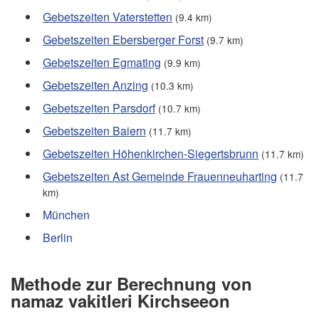
Gebetszeiten Vaterstetten
(9.4 km)
Gebetszeiten Ebersberger Forst
(9.7 km)
Gebetszeiten Egmating
(9.9 km)
Gebetszeiten Anzing
(10.3 km)
Gebetszeiten Parsdorf
(10.7 km)
Gebetszeiten Baiern
(11.7 km)
Gebetszeiten Höhenkirchen-Siegertsbrunn
(11.7 km)
Gebetszeiten Ast Gemeinde Frauenneuharting
(11.7
km)
München
Berlin
Methode zur Berechnung von
namaz vakitleri Kirchseeon