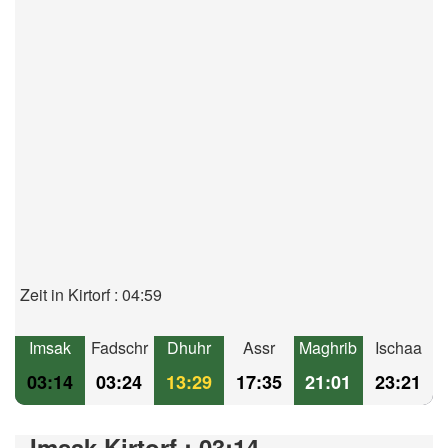
Zeit in Kirtorf : 04:59
Imsak
Fadschr
Dhuhr
Assr
Maghrib
Ischaa
03:14
03:24
13:29
17:35
21:01
23:21
Imsak Kirtorf : 03:14