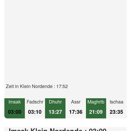
Zeit in Klein Nordende : 17:52
Imsak
Fadschr
Dhuhr
Assr
Maghrib
Ischaa
03:00
03:10
13:27
17:36
21:09
23:35
Imsak Klein Nordende : 03:00