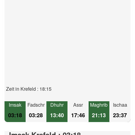
Zeit in Krefeld : 18:15
Imsak
Fadschr
Dhuhr
Assr
Maghrib
Ischaa
03:18
03:28
13:40
17:46
21:13
23:37
Imsak Krefeld : 03:18