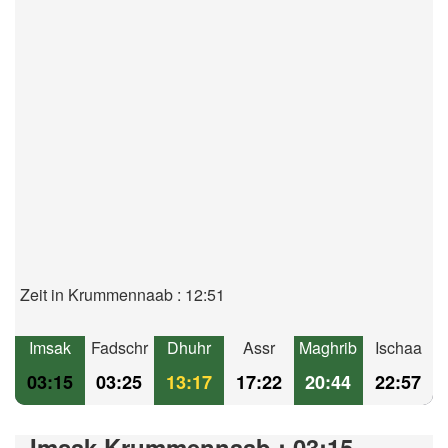
Zeit in Krummennaab : 12:51
Imsak
Fadschr
Dhuhr
Assr
Maghrib
Ischaa
03:15
03:25
13:17
17:22
20:44
22:57
Imsak Krummennaab : 03:15