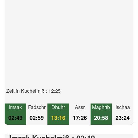
Zeit in Kuchelmiß : 12:25
Imsak
Fadschr
Dhuhr
Assr
Maghrib
Ischaa
02:49
02:59
13:16
17:26
20:58
23:24
Imsak Kuchelmiß : 02:49