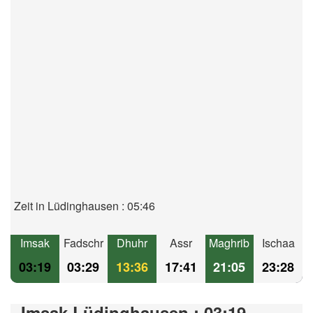
Zeit in Lüdinghausen : 05:46
Imsak
Fadschr
Dhuhr
Assr
Maghrib
Ischaa
03:19
03:29
13:36
17:41
21:05
23:28
Imsak Lüdinghausen : 03:19