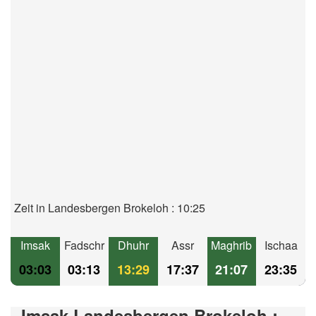
Zeit in Landesbergen Brokeloh : 10:25
Imsak
Fadschr
Dhuhr
Assr
Maghrib
Ischaa
03:03
03:13
13:29
17:37
21:07
23:35
Imsak Landesbergen Brokeloh :