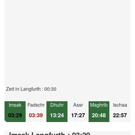
Zeit in Langfurth : 00:30
Imsak
Fadschr
Dhuhr
Assr
Maghrib
Ischaa
03:29
03:39
13:24
17:27
20:48
22:57
Imsak Langfurth : 03:29