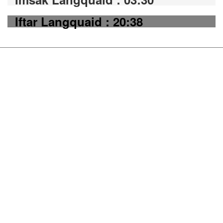
Iftar Langquaid : 20:38