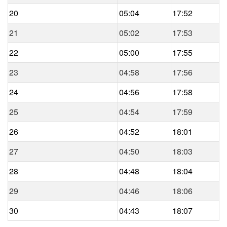
20
05:04
17:52
21
05:02
17:53
22
05:00
17:55
23
04:58
17:56
24
04:56
17:58
25
04:54
17:59
26
04:52
18:01
27
04:50
18:03
28
04:48
18:04
29
04:46
18:06
30
04:43
18:07