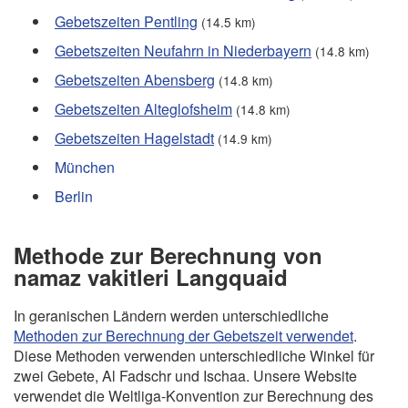
Gebetszeiten Pentling
(14.5 km)
Gebetszeiten Neufahrn in Niederbayern
(14.8 km)
Gebetszeiten Abensberg
(14.8 km)
Gebetszeiten Alteglofsheim
(14.8 km)
Gebetszeiten Hagelstadt
(14.9 km)
München
Berlin
Methode zur Berechnung von
namaz vakitleri Langquaid
In geranischen Ländern werden unterschiedliche
Methoden zur Berechnung der Gebetszeit verwendet
.
Diese Methoden verwenden unterschiedliche Winkel für
zwei Gebete, Al Fadschr und Ischaa. Unsere Website
verwendet die Weltliga-Konvention zur Berechnung des