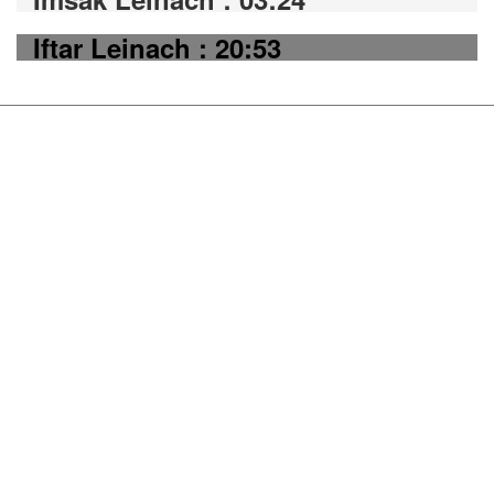
Iftar Leinach : 20:53