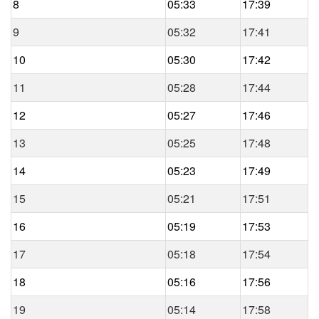
8
05:33
17:39
9
05:32
17:41
10
05:30
17:42
11
05:28
17:44
12
05:27
17:46
13
05:25
17:48
14
05:23
17:49
15
05:21
17:51
16
05:19
17:53
17
05:18
17:54
18
05:16
17:56
19
05:14
17:58