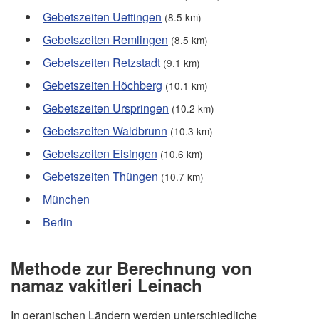
Gebetszeiten Uettingen
(8.5 km)
Gebetszeiten Remlingen
(8.5 km)
Gebetszeiten Retzstadt
(9.1 km)
Gebetszeiten Höchberg
(10.1 km)
Gebetszeiten Urspringen
(10.2 km)
Gebetszeiten Waldbrunn
(10.3 km)
Gebetszeiten Eisingen
(10.6 km)
Gebetszeiten Thüngen
(10.7 km)
München
Berlin
Methode zur Berechnung von
namaz vakitleri Leinach
In geranischen Ländern werden unterschiedliche