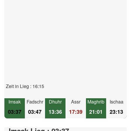
Zeit in Lieg : 16:15
Imsak
Fadschr
Dhuhr
Assr
Maghrib
Ischaa
03:37
03:47
13:36
17:39
21:01
23:13
Imsak Lieg : 03:37