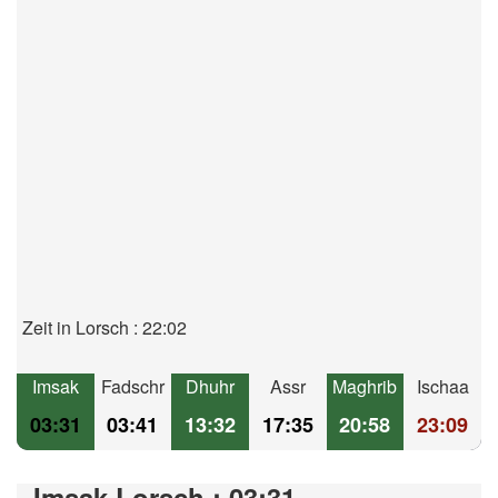
Zeit in Lorsch : 22:02
Imsak
Fadschr
Dhuhr
Assr
Maghrib
Ischaa
03:31
03:41
13:32
17:35
20:58
23:09
Imsak Lorsch : 03:31