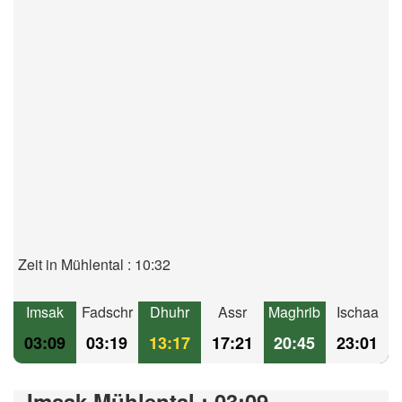
Zeit in Mühlental : 10:32
Imsak
Fadschr
Dhuhr
Assr
Maghrib
Ischaa
03:09
03:19
13:17
17:21
20:45
23:01
Imsak Mühlental : 03:09