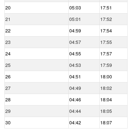
20
05:03
17:51
21
05:01
17:52
22
04:59
17:54
23
04:57
17:55
24
04:55
17:57
25
04:53
17:59
26
04:51
18:00
27
04:49
18:02
28
04:46
18:04
29
04:44
18:05
30
04:42
18:07