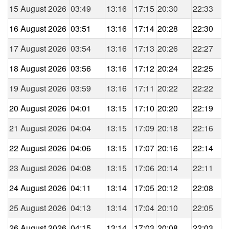
15 August 2026
03:49
13:16
17:15
20:30
22:33
16 August 2026
03:51
13:16
17:14
20:28
22:30
17 August 2026
03:54
13:16
17:13
20:26
22:27
18 August 2026
03:56
13:16
17:12
20:24
22:25
19 August 2026
03:59
13:16
17:11
20:22
22:22
20 August 2026
04:01
13:15
17:10
20:20
22:19
21 August 2026
04:04
13:15
17:09
20:18
22:16
22 August 2026
04:06
13:15
17:07
20:16
22:14
23 August 2026
04:08
13:15
17:06
20:14
22:11
24 August 2026
04:11
13:14
17:05
20:12
22:08
25 August 2026
04:13
13:14
17:04
20:10
22:05
26 August 2026
04:15
13:14
17:03
20:08
22:03