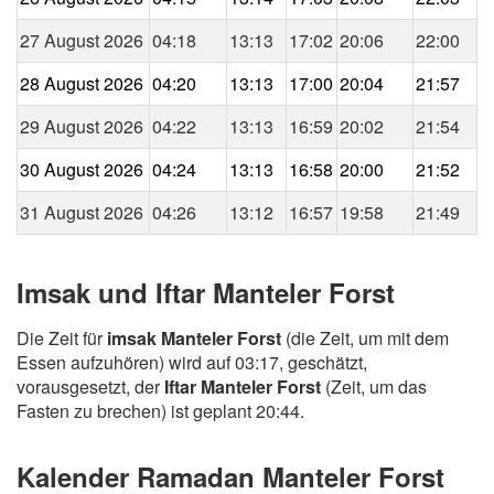
27 August 2026
04:18
13:13
17:02
20:06
22:00
28 August 2026
04:20
13:13
17:00
20:04
21:57
29 August 2026
04:22
13:13
16:59
20:02
21:54
30 August 2026
04:24
13:13
16:58
20:00
21:52
31 August 2026
04:26
13:12
16:57
19:58
21:49
Imsak und Iftar Manteler Forst
Die Zeit für
imsak Manteler Forst
(die Zeit, um mit dem
Essen aufzuhören) wird auf 03:17, geschätzt,
vorausgesetzt, der
Iftar Manteler Forst
(Zeit, um das
Fasten zu brechen) ist geplant 20:44.
Kalender Ramadan Manteler Forst