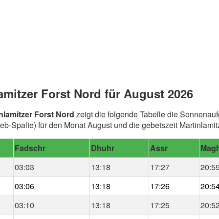
amitzer Forst Nord für August 2026
nlamitzer Forst Nord
zeigt die folgende Tabelle die Sonnenauf
b-Spalte) für den Monat August und die gebetszeit Martinlamitz
Fadschr
Dhuhr
Assr
Magh
03:03
13:18
17:27
20:5
03:06
13:18
17:26
20:5
03:10
13:18
17:25
20:5