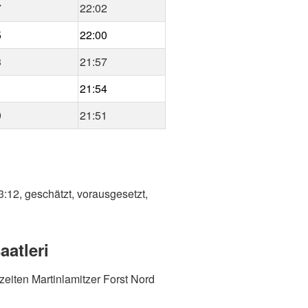
7
22:02
5
22:00
3
21:57
1
21:54
9
21:51
:12, geschätzt, vorausgesetzt,
atleri
eiten Martinlamitzer Forst Nord