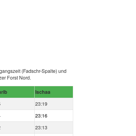
gangszeit (Fadschr-Spalte) und
er Forst Nord.
rib
Ischaa
5
23:19
4
23:16
2
23:13