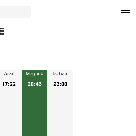
E
Assr
Maghrib
Ischaa
17:22
20:46
23:00