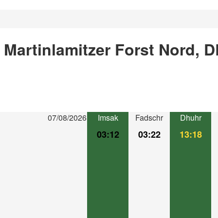
 Martinlamitzer Forst Nord, D
07/08/2026
Imsak
Fadschr
Dhuhr
03:12
03:22
13:18