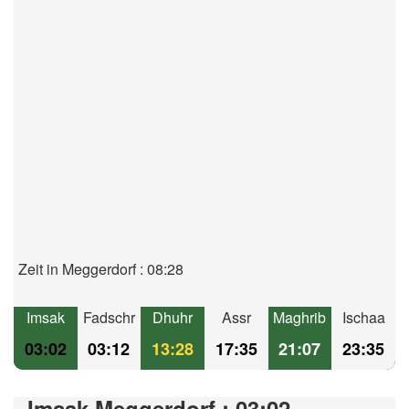
Zeit in Meggerdorf : 08:28
Imsak
Fadschr
Dhuhr
Assr
Maghrib
Ischaa
03:02
03:12
13:28
17:35
21:07
23:35
Imsak Meggerdorf : 03:02