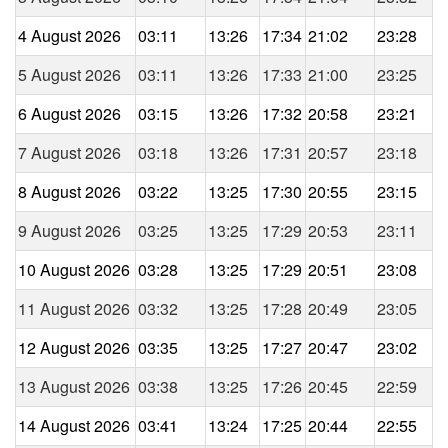
4 August 2026
03:11
13:26
17:34
21:02
23:28
5 August 2026
03:11
13:26
17:33
21:00
23:25
6 August 2026
03:15
13:26
17:32
20:58
23:21
7 August 2026
03:18
13:26
17:31
20:57
23:18
8 August 2026
03:22
13:25
17:30
20:55
23:15
9 August 2026
03:25
13:25
17:29
20:53
23:11
10 August 2026
03:28
13:25
17:29
20:51
23:08
11 August 2026
03:32
13:25
17:28
20:49
23:05
12 August 2026
03:35
13:25
17:27
20:47
23:02
13 August 2026
03:38
13:25
17:26
20:45
22:59
14 August 2026
03:41
13:24
17:25
20:44
22:55