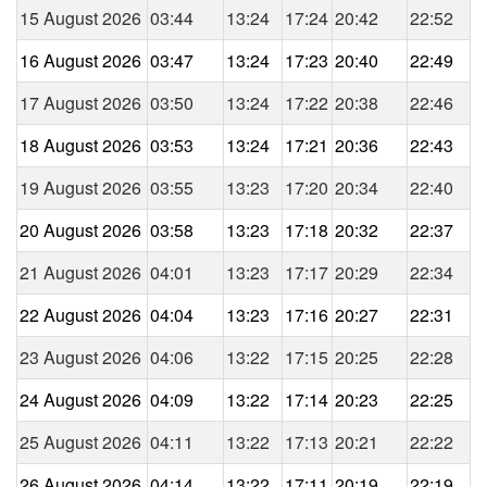
15 August 2026
03:44
13:24
17:24
20:42
22:52
16 August 2026
03:47
13:24
17:23
20:40
22:49
17 August 2026
03:50
13:24
17:22
20:38
22:46
18 August 2026
03:53
13:24
17:21
20:36
22:43
19 August 2026
03:55
13:23
17:20
20:34
22:40
20 August 2026
03:58
13:23
17:18
20:32
22:37
21 August 2026
04:01
13:23
17:17
20:29
22:34
22 August 2026
04:04
13:23
17:16
20:27
22:31
23 August 2026
04:06
13:22
17:15
20:25
22:28
24 August 2026
04:09
13:22
17:14
20:23
22:25
25 August 2026
04:11
13:22
17:13
20:21
22:22
26 August 2026
04:14
13:22
17:11
20:19
22:19