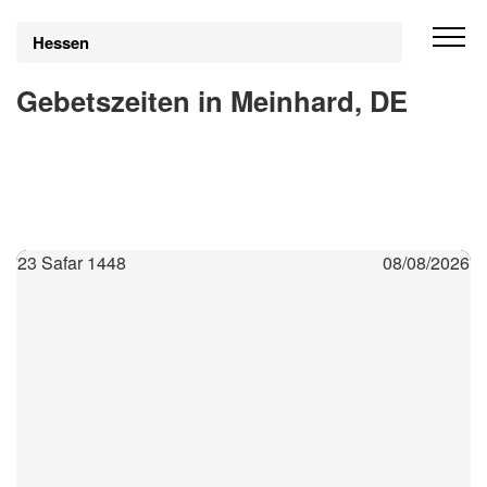
Hessen
Gebetszeiten in Meinhard, DE
23 Safar 1448
08/08/2026