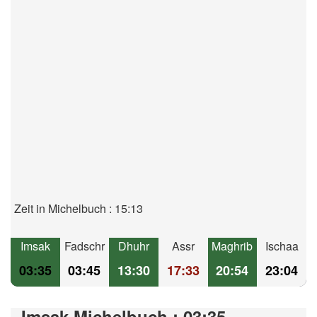
Zeit in Michelbuch : 15:13
Imsak
Fadschr
Dhuhr
Assr
Maghrib
Ischaa
03:35
03:45
13:30
17:33
20:54
23:04
Imsak Michelbuch : 03:35