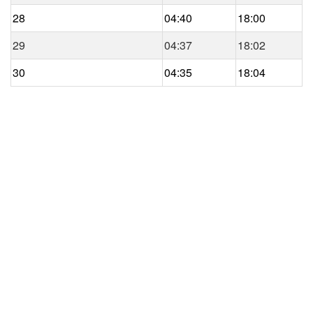
28
04:40
18:00
29
04:37
18:02
30
04:35
18:04