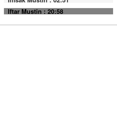
Iftar Mustin : 20:58