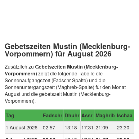
Gebetszeiten Mustin (Mecklenburg-
Vorpommern) für August 2026
Zusätzlich zu
Gebetszeiten Mustin (Mecklenburg-
Vorpommern)
zeigt die folgende Tabelle die
Sonnenaufgangszeit (Fadschr-Spalte) und die
Sonnenuntergangszeit (Maghreb-Spalte) für den Monat
August und die gebetszeit Mustin (Mecklenburg-
Vorpommern).
Tag
Fadschr
Dhuhr
Assr
Maghrib
Ischaa
1 August 2026
02:57
13:18
17:31
21:09
23:30