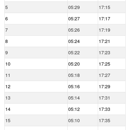
5
05:29
17:15
6
05:27
17:17
7
05:26
17:19
8
05:24
17:21
9
05:22
17:23
10
05:20
17:25
11
05:18
17:27
12
05:16
17:29
13
05:14
17:31
14
05:12
17:33
15
05:10
17:35