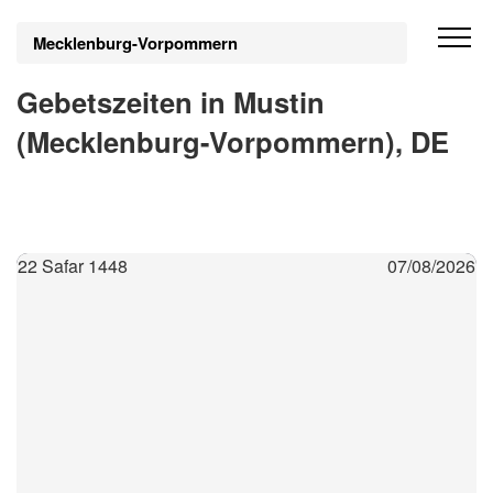
Mecklenburg-Vorpommern
Gebetszeiten in Mustin
(Mecklenburg-Vorpommern), DE
22 Safar 1448
07/08/2026