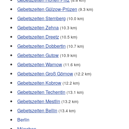
(8.6 km)
Gebetszeiten Gülzow-Prüzen
(9.3 km)
Gebetszeiten Sternberg
(10.0 km)
Gebetszeiten Zehna
(10.3 km)
Gebetszeiten Dreetz
(10.5 km)
Gebetszeiten Dobbertin
(10.7 km)
Gebetszeiten Gutow
(10.9 km)
Gebetszeiten Warnow
(11.6 km)
Gebetszeiten Groß Görnow
(12.2 km)
Gebetszeiten Kobrow
(12.2 km)
Gebetszeiten Techentin
(13.1 km)
Gebetszeiten Mestlin
(13.2 km)
Gebetszeiten Bellin
(13.4 km)
Berlin
München