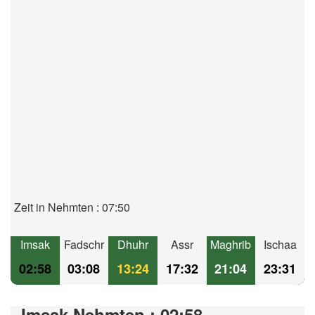
Zeit in Nehmten : 07:50
Imsak
Fadschr
Dhuhr
Assr
Maghrib
Ischaa
02:58
03:08
13:24
17:32
21:04
23:31
Imsak Nehmten : 02:58