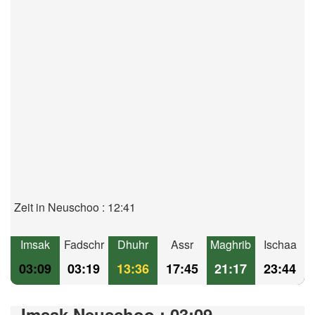
Zeit in Neuschoo : 12:41
Imsak
Fadschr
Dhuhr
Assr
Maghrib
Ischaa
03:09
03:19
13:36
17:45
21:17
23:44
Imsak Neuschoo : 03:09