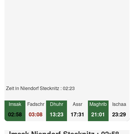
Zeit in Niendorf Stecknitz : 02:23
Imsak
Fadschr
Dhuhr
Assr
Maghrib
Ischaa
02:58
03:08
13:23
17:31
21:01
23:29
Imsak Niendorf-Stecknitz : 02:58