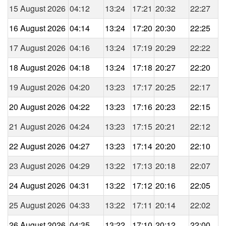
15 August 2026
04:12
13:24
17:21
20:32
22:27
16 August 2026
04:14
13:24
17:20
20:30
22:25
17 August 2026
04:16
13:24
17:19
20:29
22:22
18 August 2026
04:18
13:24
17:18
20:27
22:20
19 August 2026
04:20
13:23
17:17
20:25
22:17
20 August 2026
04:22
13:23
17:16
20:23
22:15
21 August 2026
04:24
13:23
17:15
20:21
22:12
22 August 2026
04:27
13:23
17:14
20:20
22:10
23 August 2026
04:29
13:22
17:13
20:18
22:07
24 August 2026
04:31
13:22
17:12
20:16
22:05
25 August 2026
04:33
13:22
17:11
20:14
22:02
26 August 2026
04:35
13:22
17:10
20:12
22:00