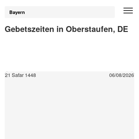
Bayern
Gebetszeiten in Oberstaufen, DE
21 Safar 1448
06/08/2026