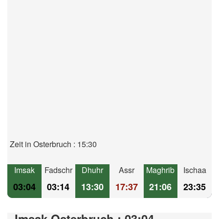
Zeit in Osterbruch : 15:30
Imsak
Fadschr
Dhuhr
Assr
Maghrib
Ischaa
03:04
03:14
13:30
17:37
21:06
23:35
Imsak Osterbruch : 03:04