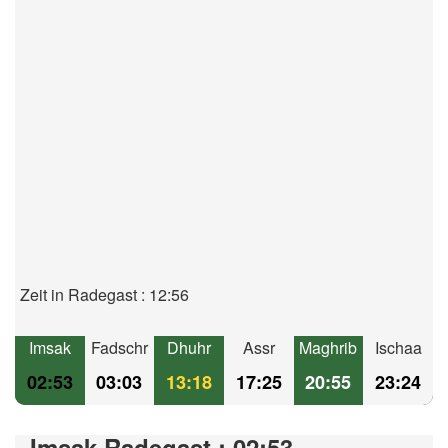
Zeit in Radegast : 12:56
Imsak
Fadschr
Dhuhr
Assr
Maghrib
Ischaa
02:53
03:03
13:18
17:25
20:55
23:24
Imsak Radegast : 02:53