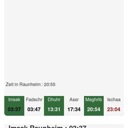
Zeit in Raunheim : 20:55
Imsak
Fadschr
Dhuhr
Assr
Maghrib
Ischaa
03:37
03:47
13:31
17:34
20:54
23:04
Imsak Raunheim : 03:37