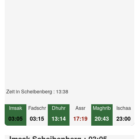
Zeit in Scheibenberg : 13:38
Imsak
Fadschr
Dhuhr
Assr
Maghrib
Ischaa
03:05
03:15
13:14
17:19
20:43
23:00
Imsak Scheibenberg : 03:05