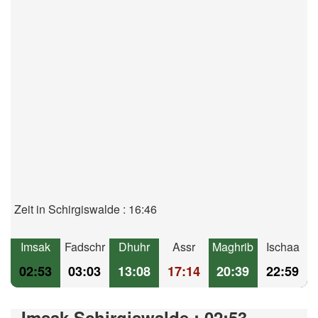
Zeit in Schirgiswalde : 16:46
Imsak
Fadschr
Dhuhr
Assr
Maghrib
Ischaa
02:53
03:03
13:08
17:14
20:39
22:59
Imsak Schirgiswalde : 02:53