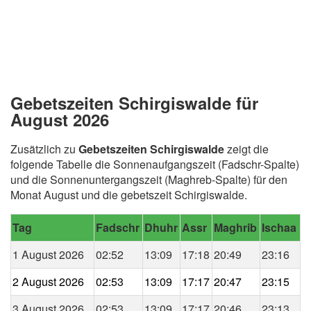
Gebetszeiten Schirgiswalde für
August 2026
Zusätzlich zu
Gebetszeiten Schirgiswalde
zeigt die
folgende Tabelle die Sonnenaufgangszeit (Fadschr-Spalte)
und die Sonnenuntergangszeit (Maghreb-Spalte) für den
Monat August und die gebetszeit Schirgiswalde.
Tag
Fadschr
Dhuhr
Assr
Maghrib
Ischaa
1 August 2026
02:52
13:09
17:18
20:49
23:16
2 August 2026
02:53
13:09
17:17
20:47
23:15
3 August 2026
02:53
13:09
17:17
20:46
23:13