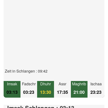
Zeit in Schlangen : 09:42
Imsak
Fadschr
Dhuhr
Assr
Maghrib
Ischaa
03:13
03:23
13:30
17:35
21:00
23:23
Imsak Schlangen : 03:13