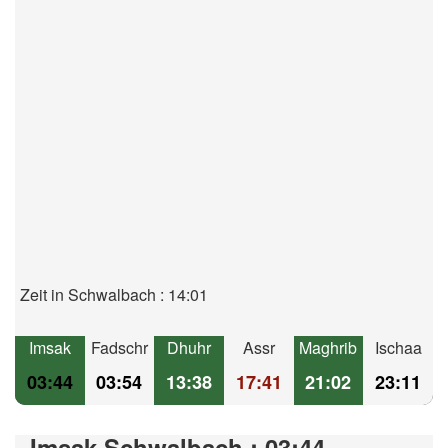
Zeit in Schwalbach : 14:01
Imsak
Fadschr
Dhuhr
Assr
Maghrib
Ischaa
03:44
03:54
13:38
17:41
21:02
23:11
Imsak Schwalbach : 03:44