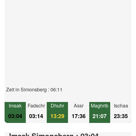
Zeit in Simonsberg : 06:11
Imsak
Fadschr
Dhuhr
Assr
Maghrib
Ischaa
03:04
03:14
13:29
17:36
21:07
23:35
Imsak Simonsberg : 03:04