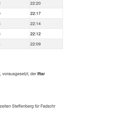
2
22:20
0
22:17
8
22:14
6
22:12
4
22:09
, vorausgesetzt, der
Iftar
eiten Steffenberg für Fadschr