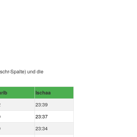
schr-Spalte) und die
rib
Ischaa
2
23:39
0
23:37
9
23:34