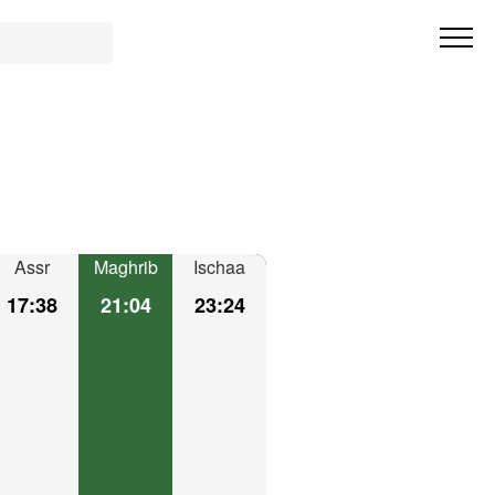
Assr
Maghrib
Ischaa
17:38
21:04
23:24