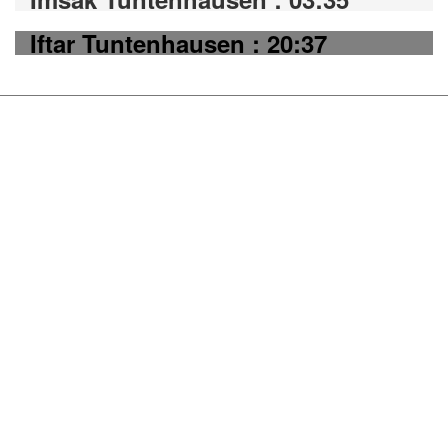
Iftar Tuntenhausen : 20:37