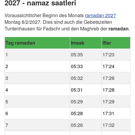
2027 - namaz saatleri
Voraussichtlicher Beginn des Monats
ramadan 2027
Montag 8/2/2027. Dies sind auch die Gebetszeiten
Tuntenhausen für Fadschr und den Maghreb der
ramadan
.
Tag ramadan
Imsak
Iftar
1
05:35
17:23
2
05:33
17:24
3
05:32
17:26
4
05:31
17:28
5
05:29
17:29
6
05:28
17:31
7
05:26
17:32