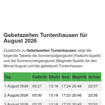
Gebetszeiten Tuntenhausen für
August 2026
Zusätzlich zu
Gebetszeiten Tuntenhausen
zeigt die
folgende Tabelle die Sonnenaufgangszeit (Fadschr-Spalte)
und die Sonnenuntergangszeit (Maghreb-Spalte) für den
Monat August und die gebetszeit Tuntenhausen.
Tag
Fadschr
Dhuhr
Assr
Maghrib
Ischaa
1 August 2026
03:27
13:18
17:24
20:48
22:57
2 August 2026
03:30
13:18
17:23
20:46
22:55
3 August 2026
03:32
13:18
17:22
20:45
22:52