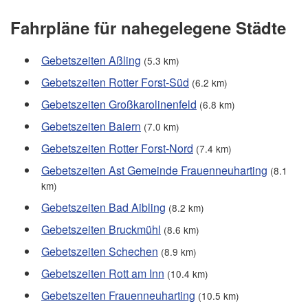
Fahrpläne für nahegelegene Städte
Gebetszeiten Aßling
(5.3 km)
Gebetszeiten Rotter Forst-Süd
(6.2 km)
Gebetszeiten Großkarolinenfeld
(6.8 km)
Gebetszeiten Baiern
(7.0 km)
Gebetszeiten Rotter Forst-Nord
(7.4 km)
Gebetszeiten Ast Gemeinde Frauenneuharting
(8.1
km)
Gebetszeiten Bad Aibling
(8.2 km)
Gebetszeiten Bruckmühl
(8.6 km)
Gebetszeiten Schechen
(8.9 km)
Gebetszeiten Rott am Inn
(10.4 km)
Gebetszeiten Frauenneuharting
(10.5 km)