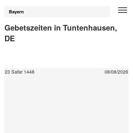
Bayern
Gebetszeiten in Tuntenhausen,
DE
23 Safar 1448
08/08/2026