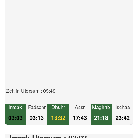
Zeit in Utersum : 05:48
Imsak
Fadschr
Dhuhr
Assr
Maghrib
Ischaa
03:03
03:13
13:32
17:43
21:18
23:42
Imsak Utersum : 03:03