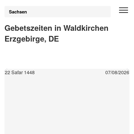
Sachsen
Gebetszeiten in Waldkirchen
Erzgebirge, DE
22 Safar 1448
07/08/2026