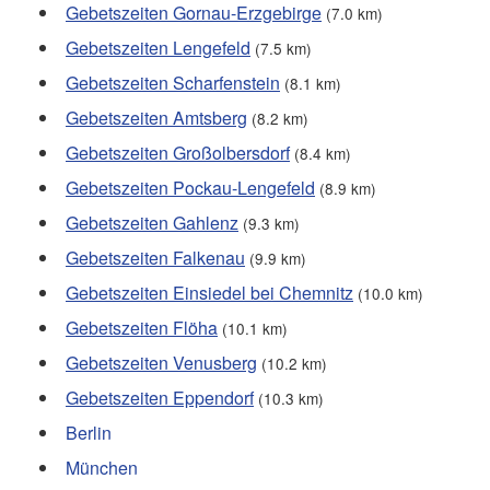
Gebetszeiten Gornau-Erzgebirge
(7.0 km)
Gebetszeiten Lengefeld
(7.5 km)
Gebetszeiten Scharfenstein
(8.1 km)
Gebetszeiten Amtsberg
(8.2 km)
Gebetszeiten Großolbersdorf
(8.4 km)
Gebetszeiten Pockau-Lengefeld
(8.9 km)
Gebetszeiten Gahlenz
(9.3 km)
Gebetszeiten Falkenau
(9.9 km)
Gebetszeiten Einsiedel bei Chemnitz
(10.0 km)
Gebetszeiten Flöha
(10.1 km)
Gebetszeiten Venusberg
(10.2 km)
Gebetszeiten Eppendorf
(10.3 km)
Berlin
München