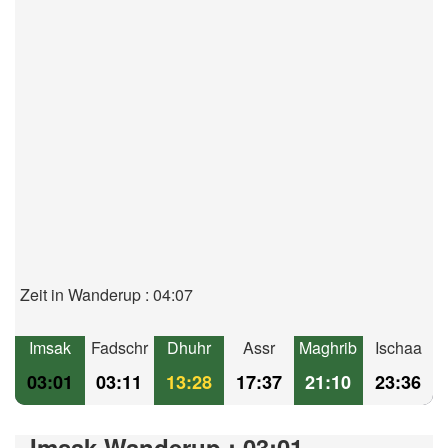
Zeit in Wanderup : 04:07
Imsak
Fadschr
Dhuhr
Assr
Maghrib
Ischaa
03:01
03:11
13:28
17:37
21:10
23:36
Imsak Wanderup : 03:01